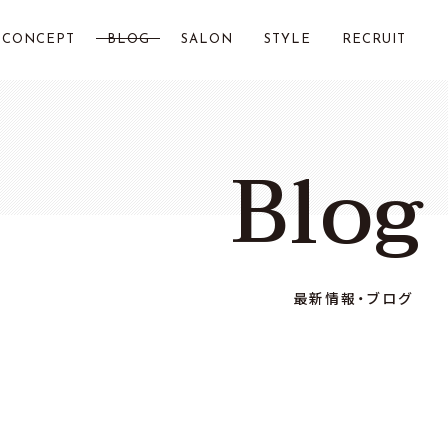
CONCEPT
BLOG
SALON
STYLE
RECRUIT
LOST CITY 横浜
Blog
Chillin by LOSTCITY
Total Beauty LOSTCITY
LOST CITY 二俣川
最新情報・ブログ