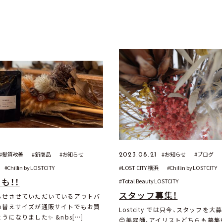
髪質改善
新商品
お知らせ
お知らせ
ブログ
2023.08.21
Chillin by LOSTCITY
LOST CITY 横浜
Chillin by LOSTCITY
も！！
Total Beauty LOSTCITY
スタッフ募集！
らせさせていただいているアウトバ
め替えサイズが通販サイトでもお買
Lostcity では只今、スタッフを
うになりました✨ &nbs[…]
😊美容師、アイリストどちらも募集