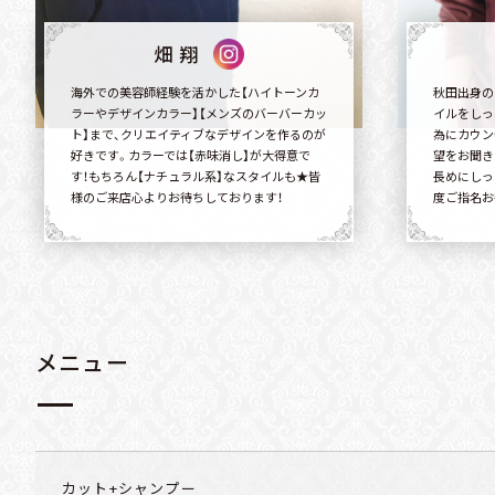
畑 翔
海外での美容師経験を活かした【ハイトーンカ
秋田出身の
ラーやデザインカラー】【メンズのバーバーカッ
イルをしっ
ト】まで、クリエイティブなデザインを作るのが
為にカウン
好きです。カラーでは【赤味消し】が大得意で
望をお聞き
す！もちろん【ナチュラル系】なスタイルも★皆
長めにしっ
様のご来店心よりお待ちしております！
度ご指名お
メニュー
カット+シャンプー