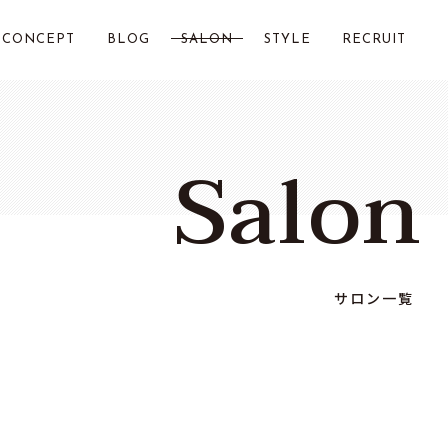
CONCEPT
BLOG
SALON
STYLE
RECRUIT
LOST CITY 横浜
Salon
Chillin by LOSTCITY
Total Beauty LOSTCITY
LOST CITY 二俣川
サロン一覧