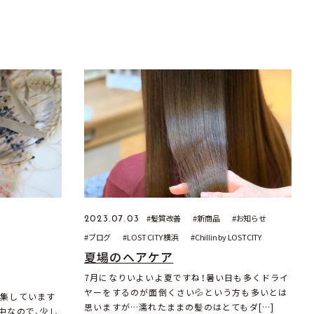
髪質改善
新商品
お知らせ
2023.07.03
ブログ
LOST CITY 横浜
Chillin by LOSTCITY
夏場のヘアケア
7月になりいよいよ夏ですね！暑い日も多くドライ
ヤーをするのが面倒くさい💦という方も多いとは
大募集しています
思いますが…濡れたままの髪のはとてもダ[…]
中なので、少し