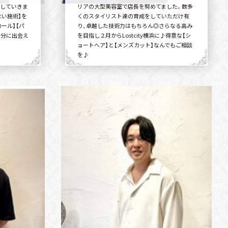
していきま
リアの大型美容室で店長を努めてました。数多
ない施術】を
くのスタイリスト達の育成をしていただけ有
ール】【パ
り、卓越した技術力はもちろん◎さらなる高み
自分に出会え
を目指し２月からLostcity横浜に♪得意な【シ
ョートヘア】と【メンズカット】なんでもご相談
を♪