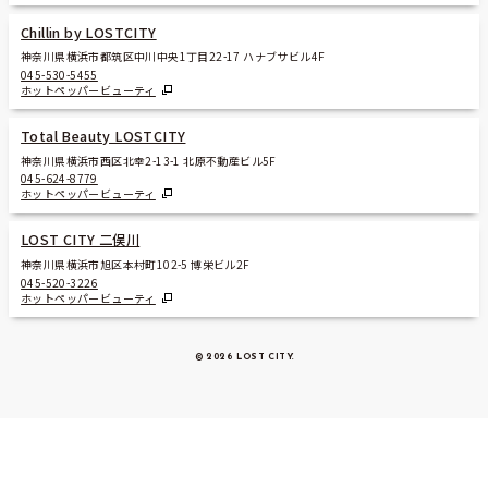
Chillin by LOSTCITY
神奈川県横浜市都筑区中川中央1丁目22-17 ハナブサビル4F
045-530-5455
ホットペッパービューティ
Total Beauty LOSTCITY
神奈川県横浜市西区北幸2-13-1 北原不動産ビル5F
045-624-8779
ホットペッパービューティ
LOST CITY 二俣川
神奈川県横浜市旭区本村町102-5 博栄ビル2F
045-520-3226
ホットペッパービューティ
© 2026 LOST CITY
.