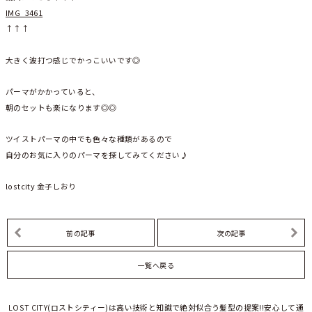
IMG_3461
↑↑↑
大きく波打つ感じでかっこいいです◎
パーマがかかっていると、
朝のセットも楽になります◎◎
ツイストパーマの中でも色々な種類があるので
自分のお気に入りのパーマを探してみてください♪
lostcity 金子しおり
前の記事
次の記事
一覧へ戻る
LOST CITY(ロストシティー)は高い技術と知識で絶対似合う髪型の提案!!安心して通