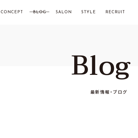
CONCEPT
BLOG
SALON
STYLE
RECRUIT
LOST CITY 横浜
Blog
Chillin by LOSTCITY
Total Beauty LOSTCITY
LOST CITY 二俣川
最新情報・ブログ