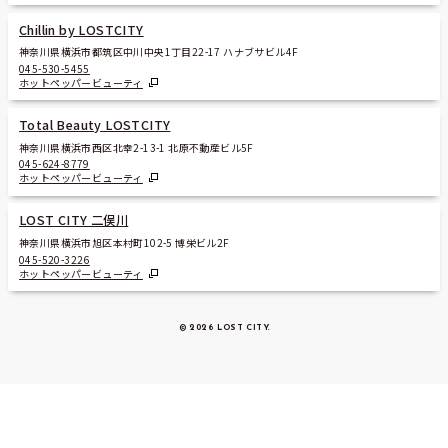
Chillin by LOSTCITY
神奈川県横浜市都筑区中川中央1丁目22-17 ハナブサビル4F
045-530-5455
ホットペッパービューティ
Total Beauty LOSTCITY
神奈川県横浜市西区北幸2-13-1 北原不動産ビル5F
045-624-8779
ホットペッパービューティ
LOST CITY 二俣川
神奈川県横浜市旭区本村町102-5 博栄ビル2F
045-520-3226
ホットペッパービューティ
© 2026 LOST CITY
.