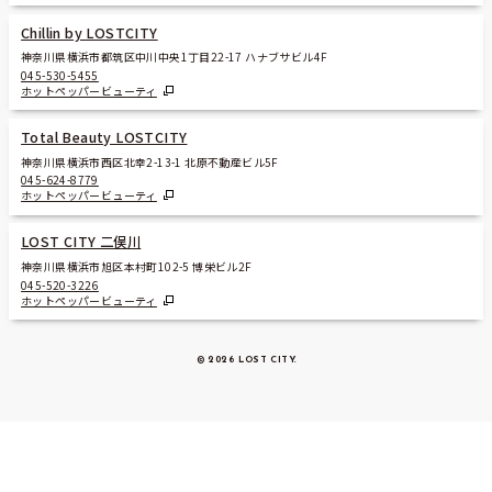
Chillin by LOSTCITY
神奈川県横浜市都筑区中川中央1丁目22-17 ハナブサビル4F
045-530-5455
ホットペッパービューティ
Total Beauty LOSTCITY
神奈川県横浜市西区北幸2-13-1 北原不動産ビル5F
045-624-8779
ホットペッパービューティ
LOST CITY 二俣川
神奈川県横浜市旭区本村町102-5 博栄ビル2F
045-520-3226
ホットペッパービューティ
© 2026 LOST CITY
.