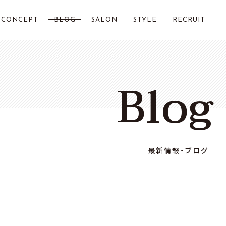
CONCEPT
BLOG
SALON
STYLE
RECRUIT
LOST CITY 横浜
Blog
Chillin by LOSTCITY
Total Beauty LOSTCITY
LOST CITY 二俣川
最新情報・ブログ