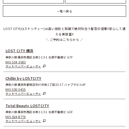
一覧へ戻る
LOST CITY(ロストシティー)は高い技術と知識で絶対似合う髪型の提案!!安心して通
える美容室!!
＼ ご予約はこちらから ／
LOST CITY 横浜
神奈川県横浜市西区北幸2-13-1 北原不動産ビル7F
045-534-3583
ホットペッパービューティ
Chillin by LOSTCITY
神奈川県横浜市都筑区中川中央1丁目22-17 ハナブサビル4F
045-530-5455
ホットペッパービューティ
Total Beauty LOSTCITY
神奈川県横浜市西区北幸2-13-1 北原不動産ビル5F
045-624-8779
ホットペッパービューティ