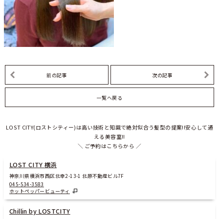
前の記事
次の記事
一覧へ戻る
LOST CITY(ロストシティー)は高い技術と知識で絶対似合う髪型の提案!!安心して通
える美容室!!
＼ ご予約はこちらから ／
LOST CITY 横浜
神奈川県横浜市西区北幸2-13-1 北原不動産ビル7F
045-534-3583
ホットペッパービューティ
Chillin by LOSTCITY