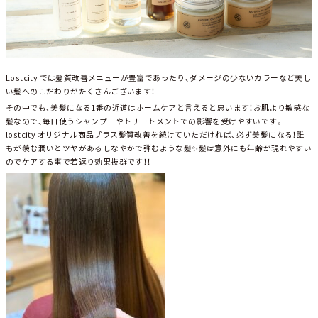
Lostcity では髪質改善メニューが豊富であったり、ダメージの少ないカラーなど美し
い髪へのこだわりがたくさんございます！
その中でも、美髪になる1番の近道はホームケアと言えると思います！お肌より敏感な
髪なので、毎日使うシャンプーやトリートメントでの影響を受けやすいです。
lostcity オリジナル商品プラス髪質改善を続けていただければ、必ず美髪になる！誰
もが羨む潤いとツヤがあるしなやかで弾むような髪✨髪は意外にも年齢が現れやすい
のでケアする事で若返り効果抜群です！！