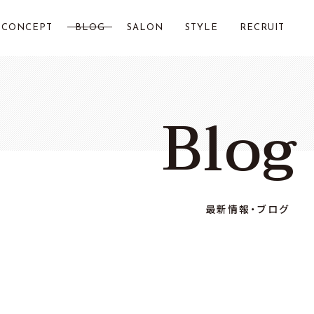
CONCEPT
BLOG
SALON
STYLE
RECRUIT
LOST CITY 横浜
Blog
Chillin by LOSTCITY
Total Beauty LOSTCITY
LOST CITY 二俣川
最新情報・ブログ