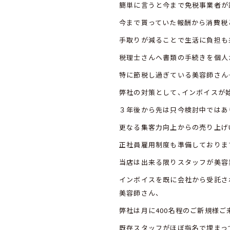
簡単に言うと今まで免税事業者が
今まで貰っていた報酬から消費税
手取りが減ることで生活に負担も
税理士さんへ書類の手続きを個人
特に節税し過ぎている美容師さん
弊社の対策として、インボイスが
３年後から先は只今検討中ではあ
更なる集客力向上からの売り上げ
正社員雇用制度も準備しておりま
当店は出来る限りスタッフが美容
インボイスを既に会社から受託さ
美容師さん、
弊社は月に400名程のご新規様ご
既存スタッフがほぼ指名で埋まっ