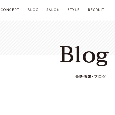
CONCEPT
BLOG
SALON
STYLE
RECRUIT
LOST CITY 横浜
Blog
Chillin by LOSTCITY
Total Beauty LOSTCITY
LOST CITY 二俣川
最新情報・ブログ