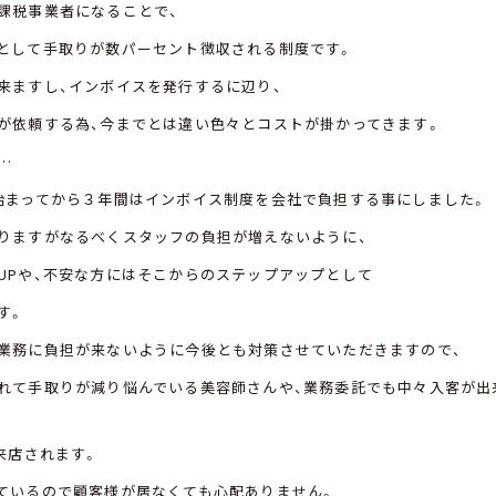
課税事業者になることで、
として手取りが数パーセント徴収される制度です。
来ますし、インボイスを発行するに辺り、
が依頼する為、今までとは違い色々とコストが掛かってきます。
…
始まってから３年間はインボイス制度を会社で負担する事にしました。
りますがなるべくスタッフの負担が増えないように、
UPや、不安な方にはそこからのステップアップとして
す。
業務に負担が来ないように今後とも対策させていただきますので、
れて手取りが減り悩んでいる美容師さんや、業務委託でも中々入客が出
来店されます。
ているので顧客様が居なくても心配ありません。