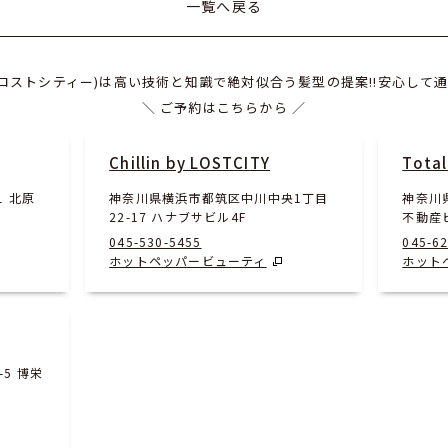
一覧へ戻る
ITY(ロストシティー)は高い技術と知識で絶対似合う髪型の提案!!安心して通
＼ ご予約はこちらから ／
Chillin by LOSTCITY
Total
1 北原
神奈川県横浜市都筑区中川中央1丁目
神奈川県
22-17 ハナブサビル4F
不動産
045-530-5455
045-6
ホットペッパービューティ
ホット
5 博栄