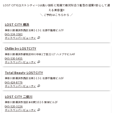
LOST CITY(ロストシティー)は高い技術と知識で絶対似合う髪型の提案!!安心して通
える美容室!!
＼ ご予約はこちらから ／
LOST CITY 横浜
神奈川県横浜市西区北幸2-13-1 北原不動産ビル7F
045-534-3583
ホットペッパービューティ
Chillin by LOSTCITY
神奈川県横浜市都筑区中川中央1丁目22-17 ハナブサビル4F
045-530-5455
ホットペッパービューティ
Total Beauty LOSTCITY
神奈川県横浜市西区北幸2-13-1 北原不動産ビル5F
045-624-8779
ホットペッパービューティ
LOST CITY 二俣川
神奈川県横浜市旭区本村町102-5 博栄ビル2F
045-520-3226
ホットペッパービューティ