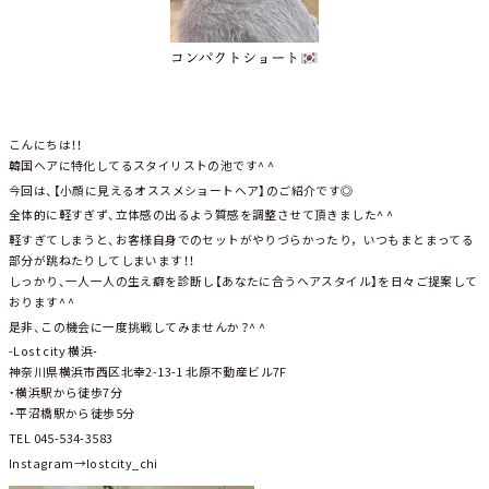
こんにちは！！
韓国ヘアに特化してるスタイリストの池です^ ^
今回は、【小顔に見えるオススメショートヘア】のご紹介です◎
全体的に軽すぎず、立体感の出るよう質感を調整させて頂きました^ ^
軽すぎてしまうと、お客様自身でのセットがやりづらかったり，いつもまとまってる
部分が跳ねたりしてしまいます！！
しっかり、一人一人の生え癖を診断し【あなたに合うヘアスタイル】を日々ご提案して
おります^ ^
是非、この機会に一度挑戦してみませんか？^ ^
-Lost city 横浜-
神奈川県横浜市西区北幸2-13-1 北原不動産ビル7F
・横浜駅から徒歩7分
・平沼橋駅から徒歩5分
TEL 045-534-3583
Instagram→lostcity_chi