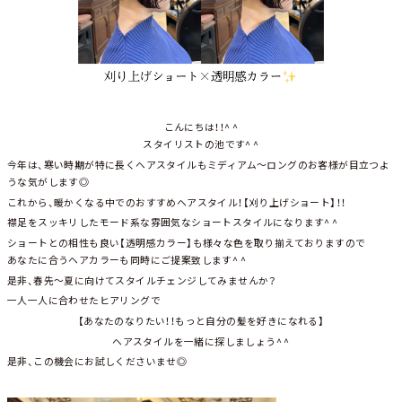
こんにちは！！^ ^
スタイリストの池です^ ^
今年は、寒い時期が特に長くヘアスタイルもミディアム～ロングのお客様が目立つよ
うな気がします◎
これから、暖かくなる中でのおすすめヘアスタイル！【刈り上げショート】！！
襟足をスッキリしたモード系な雰囲気なショートスタイルになります^ ^
ショートとの相性も良い【透明感カラー】も様々な色を取り揃えておりますので
あなたに合うヘアカラーも同時にご提案致します^ ^
是非、春先～夏に向けてスタイルチェンジしてみませんか？
一人一人に合わせたヒアリングで
【あなたのなりたい！！もっと自分の髪を好きになれる】
ヘアスタイルを一緒に探しましょう^ ^
是非、この機会にお試しくださいませ◎