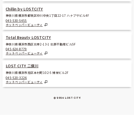
Chillin by LOSTCITY
神奈川県横浜市都筑区中川中央1丁目22-17 ハナブサビル4F
045-530-5455
ホットペッパービューティ
Total Beauty LOSTCITY
神奈川県横浜市西区北幸2-13-1 北原不動産ビル5F
045-624-8779
ホットペッパービューティ
LOST CITY 二俣川
神奈川県横浜市旭区本村町102-5 博栄ビル2F
045-520-3226
ホットペッパービューティ
© 2026 LOST CITY
.