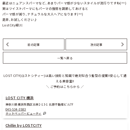
最近はニュアンスパーマなど、あまりパーマ感が少ないスタイルが流行りですね(^^)
実はツイストパーマにもパーマの強弱を調節してあげると
パーマ感が減り、ナチュラルな大人ヘアになります(^^)
是非、お試しください♪
LostCity緑川
前の記事
次の記事
一覧へ戻る
LOST CITY(ロストシティー)は高い技術と知識で絶対似合う髪型の提案!!安心して通
える美容室!!
＼ ご予約はこちらから ／
LOST CITY 横浜
神奈川県横浜市西区北幸2-13-1 北原不動産ビル7F
045-534-3583
ホットペッパービューティ
Chillin by LOSTCITY