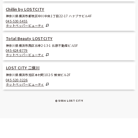
Chillin by LOSTCITY
神奈川県横浜市都筑区中川中央1丁目22-17 ハナブサビル4F
045-530-5455
ホットペッパービューティ
Total Beauty LOSTCITY
神奈川県横浜市西区北幸2-13-1 北原不動産ビル5F
045-624-8779
ホットペッパービューティ
LOST CITY 二俣川
神奈川県横浜市旭区本村町102-5 博栄ビル2F
045-520-3226
ホットペッパービューティ
© 2026 LOST CITY
.