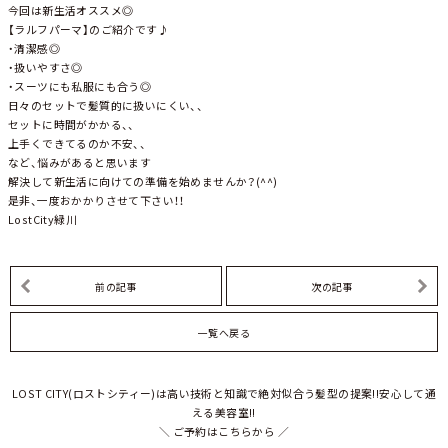
今回は新生活オススメ◎
【ラルフパーマ】のご紹介です♪
・清潔感◎
・扱いやすさ◎
・スーツにも私服にも合う◎
日々のセットで髪質的に扱いにくい、、
セットに時間がかかる、、
上手くできてるのか不安、、
など、悩みがあると思います
解決して新生活に向けての準備を始めませんか？(^^)
是非、一度おかかりさせて下さい！！
LostCity緑川
前の記事
次の記事
一覧へ戻る
LOST CITY(ロストシティー)は高い技術と知識で絶対似合う髪型の提案!!安心して通
える美容室!!
＼ ご予約はこちらから ／