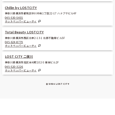
Chillin by LOSTCITY
神奈川県横浜市都筑区中川中央1丁目22-17 ハナブサビル4F
045-530-5455
ホットペッパービューティ
Total Beauty LOSTCITY
神奈川県横浜市西区北幸2-13-1 北原不動産ビル5F
045-624-8779
ホットペッパービューティ
LOST CITY 二俣川
神奈川県横浜市旭区本村町102-5 博栄ビル2F
045-520-3226
ホットペッパービューティ
© 2026 LOST CITY
.