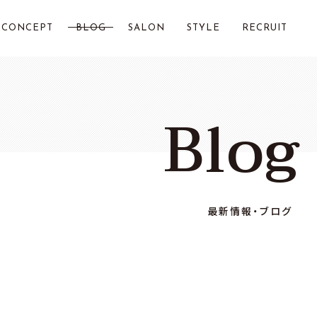
CONCEPT
BLOG
SALON
STYLE
RECRUIT
LOST CITY 横浜
Blog
Chillin by LOSTCITY
Total Beauty LOSTCITY
LOST CITY 二俣川
最新情報・ブログ