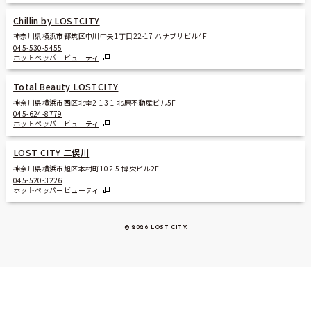
Chillin by LOSTCITY
神奈川県横浜市都筑区中川中央1丁目22-17 ハナブサビル4F
045-530-5455
ホットペッパービューティ
Total Beauty LOSTCITY
神奈川県横浜市西区北幸2-13-1 北原不動産ビル5F
045-624-8779
ホットペッパービューティ
LOST CITY 二俣川
神奈川県横浜市旭区本村町102-5 博栄ビル2F
045-520-3226
ホットペッパービューティ
© 2026 LOST CITY
.