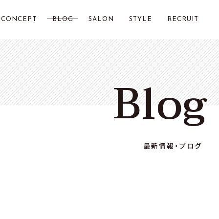
CONCEPT
BLOG
SALON
STYLE
RECRUIT
LOST CITY 横浜
Blog
Chillin by LOSTCITY
Total Beauty LOSTCITY
LOST CITY 二俣川
最新情報・ブログ