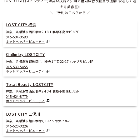
LOST CITY(ロストシティー)は高い技術と知識で絶対似合う髪型の提案!!安心して通
える美容室!!
＼ ご予約はこちらから ／
LOST CITY 横浜
神奈川県横浜市西区北幸2-13-1 北原不動産ビル7F
045-534-3583
ホットペッパービューティ
Chillin by LOSTCITY
神奈川県横浜市都筑区中川中央1丁目22-17 ハナブサビル4F
045-530-5455
ホットペッパービューティ
Total Beauty LOSTCITY
神奈川県横浜市西区北幸2-13-1 北原不動産ビル5F
045-624-8779
ホットペッパービューティ
LOST CITY 二俣川
神奈川県横浜市旭区本村町102-5 博栄ビル2F
045-520-3226
ホットペッパービューティ