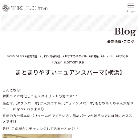
Blog
最新情報・ブログ
髪質改善
サロン内装紹介
おすすめスタイル
新商品
トレンド
お知らせ
2025.07.25
ブログ
LOST CITY 横浜
まとまりやすいニュアンスパーマ【横浜】
こんにちは！
韓国ヘアに特化してるスタイリストの池です^ ^
最近は、【ダウンパーマ】が人気ですが、【ニュアンスパーマ】もむちゃくちゃ人気なメ
ニューになっております◎
直毛の方～根本のボリュームがでずらい方，強めパーマが苦手な方には特にオスス
メです！！
是非、この機会にチャレンジしてみませんか？^ ^