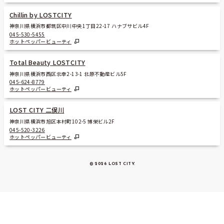
Chillin by LOSTCITY
神奈川県横浜市都筑区中川中央1丁目22-17 ハナブサビル4F
045-530-5455
ホットペッパービューティ
Total Beauty LOSTCITY
神奈川県横浜市西区北幸2-13-1 北原不動産ビル5F
045-624-8779
ホットペッパービューティ
LOST CITY 二俣川
神奈川県横浜市旭区本村町102-5 博栄ビル2F
045-520-3226
ホットペッパービューティ
© 2026 LOST CITY
.