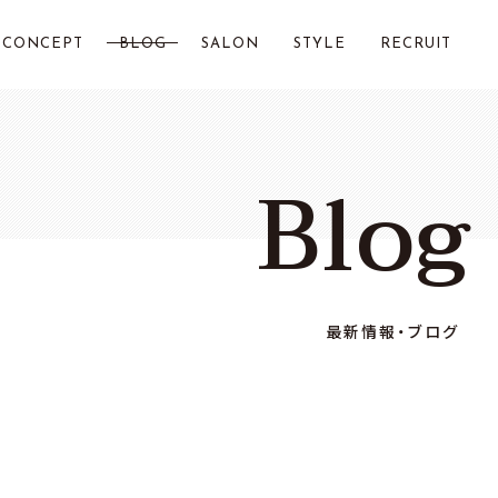
CONCEPT
BLOG
SALON
STYLE
RECRUIT
LOST CITY 横浜
Blog
Chillin by LOSTCITY
Total Beauty LOSTCITY
LOST CITY 二俣川
最新情報・ブログ