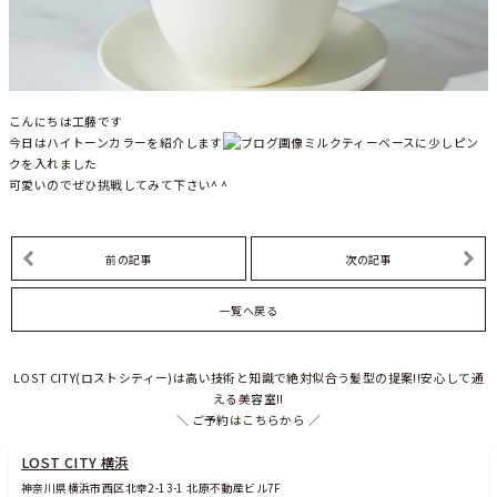
こんにちは工藤です
今日はハイトーンカラーを紹介します
ミルクティーベースに少しピン
クを入れました
可愛いのでぜひ挑戦してみて下さい^ ^
前の記事
次の記事
一覧へ戻る
LOST CITY(ロストシティー)は高い技術と知識で絶対似合う髪型の提案!!安心して通
える美容室!!
＼ ご予約はこちらから ／
LOST CITY 横浜
神奈川県横浜市西区北幸2-13-1 北原不動産ビル7F