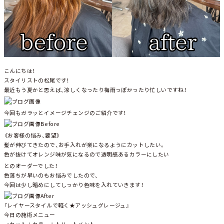
こんにちは！
スタイリストの松尾です！
最近もう夏かと思えば、涼しくなったり梅雨っぽかったり忙しいですね！
今回もガラッとイメージチェンジのご紹介です！
Before
《お客様の悩み、要望》
髪が伸びてきたので、お手入れが楽になるようにカットしたい。
色が抜けてオレンジ味が気になるので透明感あるカラーにしたい
とのオーダーでした！
色落ちが早いのもお悩みでしたので、
今回は少し暗めにしてしっかり色味を入れていきます！
After
『レイヤースタイルで軽く★アッシュグレージュ』
今日の施術メニュー