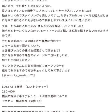
→カット＋カラー＋トリートメント
暗いカラーでも重たく見えないように、
長さはミディアムで鎖骨下にプラスしてレイヤーを入れていきました！
動きがつくのでスタイリングも楽しいですし、ミディアムのレイヤーだと結んだとき
に毛束が溢れることも少ないので挑戦しやすいスタイルかと思います！
ブルーを多めに入れて赤み・オレンジみを撃退！していきました！
地毛が５トーンくらいなので、６～７トーンだと暗いけど真っ暗すぎないのでおすす
めです！
今の髪の毛のベースの明るさや履歴に合わせて
カラーのお薬を調合していき、
お客様ぴったりの施術を提案させて頂きます！
気になるお悩みや理想のイメージがございましたら、
何でもご相談ください！
インスタグラムにもお客様のビフォーアフターを
載せておりますのでぜひチェックしてみて下さい☆彡
【＠lostcity _matsuo73】
━━━━━━━━━━━━━━━
LOST CITY 横浜 【ロストシティー】
22０-0004
横浜市西区北幸２丁目１３ー１北原不動産ビル７Ｆ
アクセス 横浜駅西口徒歩７分
━━━━━━━━━━━━━━━
横浜美容室/横浜駅美容室/ロストシティ横浜/lostcity横浜