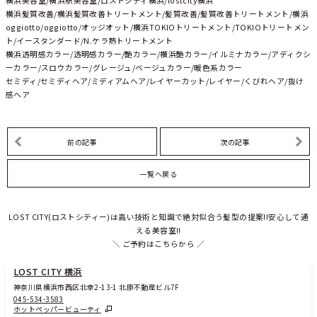
横浜髪質改善/横浜髪質改善トリートメント/髪質改善/髪質改善トリートメント/横浜
oggiotto/oggiotto/オッジオット/横浜TOKIOトリートメント/TOKIOトリートメン
ト/イースタンダード/N.ケラ熱トリートメント
横浜透明感カラー/透明感カラー/艶カラー/横浜艶カラー/イルミナカラー/アディクシ
ーカラー/スロウカラー/グレージュ/ベージュカラー/暖色系カラー
セミディ/セミディヘア/ミディアムヘア/レイヤーカット/レイヤー/くびれヘア/抜け
感ヘア
前の記事
次の記事
一覧へ戻る
LOST CITY(ロストシティー)は高い技術と知識で絶対似合う髪型の提案!!安心して通
える美容室!!
＼ ご予約はこちらから ／
LOST CITY 横浜
神奈川県横浜市西区北幸2-13-1 北原不動産ビル7F
045-534-3583
ホットペッパービューティ