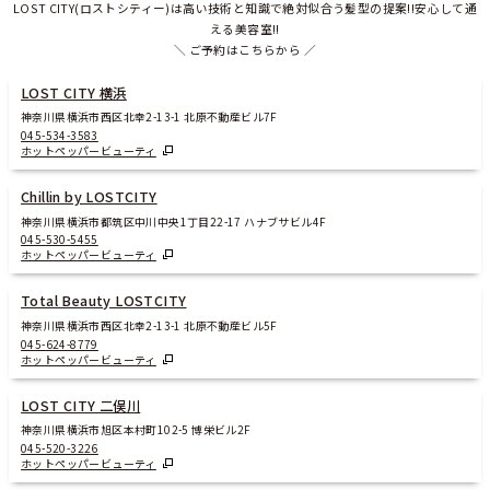
LOST CITY(ロストシティー)は高い技術と知識で絶対似合う髪型の提案!!安心して通
える美容室!!
＼ ご予約はこちらから ／
LOST CITY 横浜
神奈川県横浜市西区北幸2-13-1 北原不動産ビル7F
045-534-3583
ホットペッパービューティ
Chillin by LOSTCITY
神奈川県横浜市都筑区中川中央1丁目22-17 ハナブサビル4F
045-530-5455
ホットペッパービューティ
Total Beauty LOSTCITY
神奈川県横浜市西区北幸2-13-1 北原不動産ビル5F
045-624-8779
ホットペッパービューティ
LOST CITY 二俣川
神奈川県横浜市旭区本村町102-5 博栄ビル2F
045-520-3226
ホットペッパービューティ