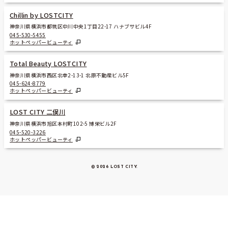
Chillin by LOSTCITY
神奈川県横浜市都筑区中川中央1丁目22-17 ハナブサビル4F
045-530-5455
ホットペッパービューティ
Total Beauty LOSTCITY
神奈川県横浜市西区北幸2-13-1 北原不動産ビル5F
045-624-8779
ホットペッパービューティ
LOST CITY 二俣川
神奈川県横浜市旭区本村町102-5 博栄ビル2F
045-520-3226
ホットペッパービューティ
© 2026 LOST CITY
.