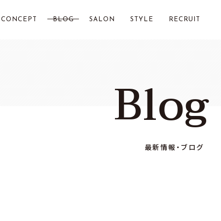
CONCEPT
BLOG
SALON
STYLE
RECRUIT
LOST CITY 横浜
Blog
Chillin by LOSTCITY
Total Beauty LOSTCITY
LOST CITY 二俣川
最新情報・ブログ