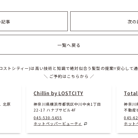
の記事
次の
一覧へ戻る
ITY(ロストシティー)は高い技術と知識で絶対似合う髪型の提案!!安心して通
＼ ご予約はこちらから ／
Chillin by LOSTCITY
Total
1 北原
神奈川県横浜市都筑区中川中央1丁目
神奈川県
22-17 ハナブサビル4F
不動産
045-530-5455
045-6
ホットペッパービューティ
ホット