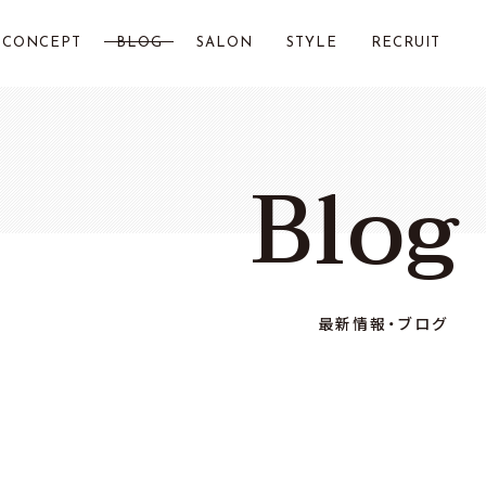
CONCEPT
BLOG
SALON
STYLE
RECRUIT
LOST CITY 横浜
Blog
Chillin by LOSTCITY
Total Beauty LOSTCITY
LOST CITY 二俣川
最新情報・ブログ