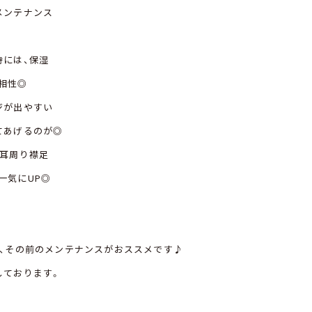
メンテナンス
時には、保湿
相性◎
ジが出やすい
てあげるのが◎
・耳周り襟足
一気にUP◎
で、その前のメンテナンスがおススメです♪
しております。