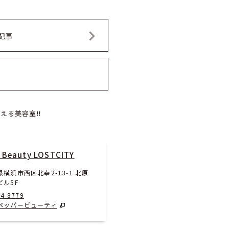
記事
える美容室!!
 Beauty LOSTCITY
横浜市西区北幸2-13-1 北原
ビル5F
24-8779
ペッパービューティ