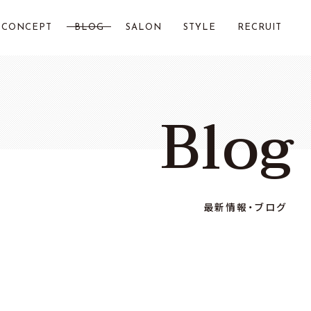
CONCEPT
BLOG
SALON
STYLE
RECRUIT
LOST CITY 横浜
Blog
Chillin by LOSTCITY
Total Beauty LOSTCITY
LOST CITY 二俣川
最新情報・ブログ