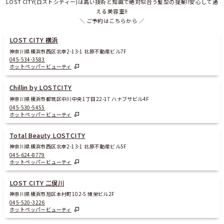
LOST CITY(ロストシティー)は高い技術と知識で絶対似合う髪型の提案!!安心して通
える美容室!!
＼ ご予約はこちらから ／
LOST CITY 横浜
神奈川県横浜市西区北幸2-13-1 北原不動産ビル7F
045-534-3583
ホットペッパービューティ
Chillin by LOSTCITY
神奈川県横浜市都筑区中川中央1丁目22-17 ハナブサビル4F
045-530-5455
ホットペッパービューティ
Total Beauty LOSTCITY
神奈川県横浜市西区北幸2-13-1 北原不動産ビル5F
045-624-8779
ホットペッパービューティ
LOST CITY 二俣川
神奈川県横浜市旭区本村町102-5 博栄ビル2F
045-520-3226
ホットペッパービューティ