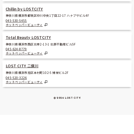
Chillin by LOSTCITY
神奈川県横浜市都筑区中川中央1丁目22-17 ハナブサビル4F
045-530-5455
ホットペッパービューティ
Total Beauty LOSTCITY
神奈川県横浜市西区北幸2-13-1 北原不動産ビル5F
045-624-8779
ホットペッパービューティ
LOST CITY 二俣川
神奈川県横浜市旭区本村町102-5 博栄ビル2F
045-520-3226
ホットペッパービューティ
© 2026 LOST CITY
.