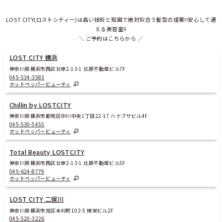
LOST CITY(ロストシティー)は高い技術と知識で絶対似合う髪型の提案!!安心して通
える美容室!!
＼ ご予約はこちらから ／
LOST CITY 横浜
神奈川県横浜市西区北幸2-13-1 北原不動産ビル7F
045-534-3583
ホットペッパービューティ
Chillin by LOSTCITY
神奈川県横浜市都筑区中川中央1丁目22-17 ハナブサビル4F
045-530-5455
ホットペッパービューティ
Total Beauty LOSTCITY
神奈川県横浜市西区北幸2-13-1 北原不動産ビル5F
045-624-8779
ホットペッパービューティ
LOST CITY 二俣川
神奈川県横浜市旭区本村町102-5 博栄ビル2F
045-520-3226