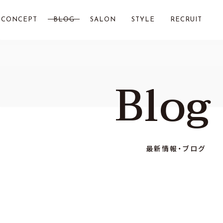
CONCEPT
BLOG
SALON
STYLE
RECRUIT
LOST CITY 横浜
Blog
Chillin by LOSTCITY
Total Beauty LOSTCITY
LOST CITY 二俣川
最新情報・ブログ