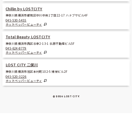
Chillin by LOSTCITY
神奈川県横浜市都筑区中川中央1丁目22-17 ハナブサビル4F
045-530-5455
ホットペッパービューティ
Total Beauty LOSTCITY
神奈川県横浜市西区北幸2-13-1 北原不動産ビル5F
045-624-8779
ホットペッパービューティ
LOST CITY 二俣川
神奈川県横浜市旭区本村町102-5 博栄ビル2F
045-520-3226
ホットペッパービューティ
© 2026 LOST CITY
.