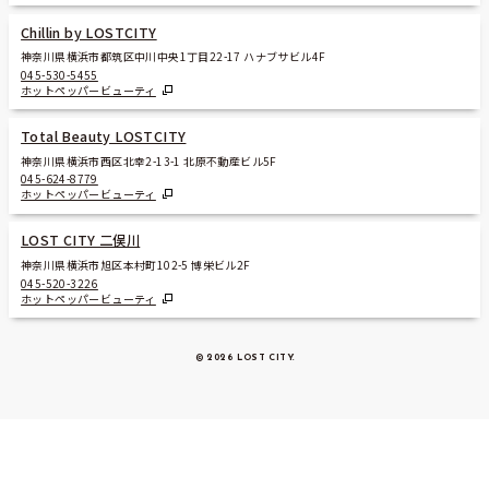
Chillin by LOSTCITY
神奈川県横浜市都筑区中川中央1丁目22-17 ハナブサビル4F
045-530-5455
ホットペッパービューティ
Total Beauty LOSTCITY
神奈川県横浜市西区北幸2-13-1 北原不動産ビル5F
045-624-8779
ホットペッパービューティ
LOST CITY 二俣川
神奈川県横浜市旭区本村町102-5 博栄ビル2F
045-520-3226
ホットペッパービューティ
© 2026 LOST CITY
.