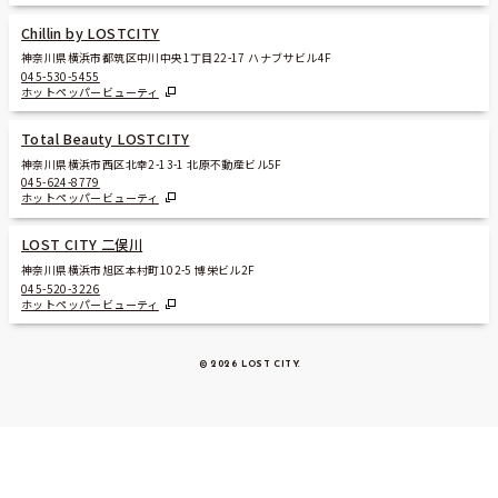
Chillin by LOSTCITY
神奈川県横浜市都筑区中川中央1丁目22-17 ハナブサビル4F
045-530-5455
ホットペッパービューティ
Total Beauty LOSTCITY
神奈川県横浜市西区北幸2-13-1 北原不動産ビル5F
045-624-8779
ホットペッパービューティ
LOST CITY 二俣川
神奈川県横浜市旭区本村町102-5 博栄ビル2F
045-520-3226
ホットペッパービューティ
© 2026 LOST CITY
.