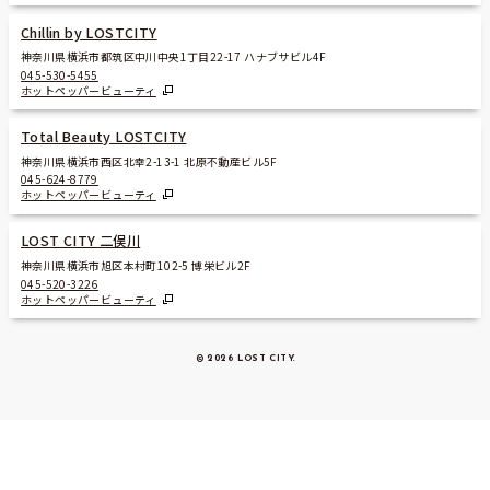
Chillin by LOSTCITY
神奈川県横浜市都筑区中川中央1丁目22-17 ハナブサビル4F
045-530-5455
ホットペッパービューティ
Total Beauty LOSTCITY
神奈川県横浜市西区北幸2-13-1 北原不動産ビル5F
045-624-8779
ホットペッパービューティ
LOST CITY 二俣川
神奈川県横浜市旭区本村町102-5 博栄ビル2F
045-520-3226
ホットペッパービューティ
© 2026 LOST CITY
.