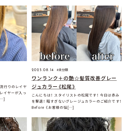
未分類
2025.08.14
ワンランク＋の艶☆髪質改善グレー
ジュカラー《松尾》
は流行りのレイヤ
にレイヤーが入っ
こんにちは！ スタイリストの松尾です！ 今日は赤み
…]
を撃退！ 暗すぎないグレージュカラーのご紹介です！
Before 《お客様の悩[…]