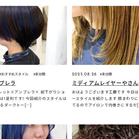
おすすめスタイル
未分類
未分類
2025.08.26
ブレラ
ミディアムレイヤーやさん
レット×アンブレラ× 前下がりショ
おはようございます工藤です 今日
ちは！足利です！ 今回紹介のスタイルは
ースタイルを紹介します 顔まわり
るダークトー[…]
てるのでアイロンで内巻きにするだ[