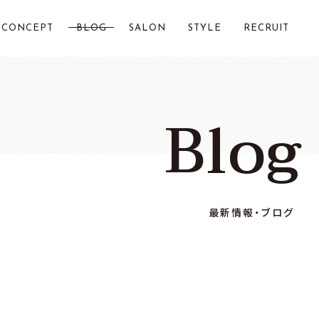
CONCEPT
BLOG
SALON
STYLE
RECRUIT
LOST CITY 横浜
Blog
Chillin by LOSTCITY
Total Beauty LOSTCITY
LOST CITY 二俣川
最新情報・ブログ