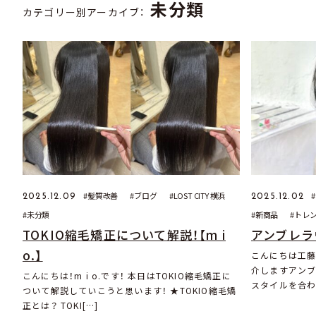
未分類
カテゴリー別アーカイブ：
髪質改善
ブログ
LOST CITY 横浜
2025.12.09
2025.12.02
未分類
新商品
トレ
TOKIO縮毛矯正について解説！【m i
アンブレラ
o.】
こんにちは工藤
介しますアン
こんにちは！m i o.です！ 本日はTOKIO縮毛矯正に
スタイルを合わ
ついて解説していこうと思います！ ★TOKIO縮毛矯
正とは？ TOKI[…]