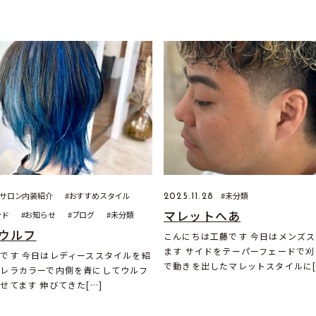
サロン内装紹介
おすすめスタイル
未分類
2025.11.28
マレットへあ
ンド
お知らせ
ブログ
未分類
ウルフ
こんにちは工藤です 今日はメンズ
ます サイドをテーパーフェードで
です 今日はレディーススタイルを紹
で動きを出したマレットスタイルに[
ブレラカラーで内側を青にしてウルフ
せてます 伸びてきた[…]