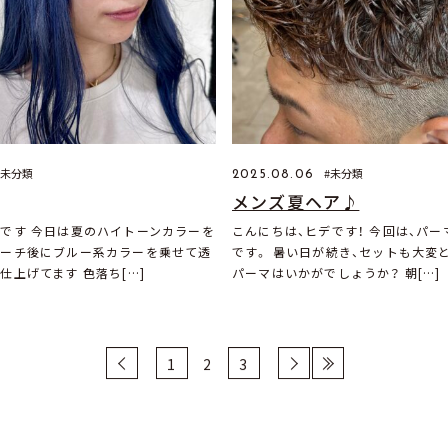
未分類
未分類
2025.08.06
メンズ夏ヘア♪
です 今日は夏のハイトーンカラーを
こんにちは、ヒデです！ 今回は、パ
リーチ後にブルー系カラーを乗せて透
です。 暑い日が続き、セットも大変
仕上げてます 色落ち[…]
パーマはいかがでしょうか？ 朝[…]
‹
1
2
3
›
»